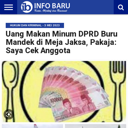
HOME
NASIONAL
AMBONIA
MALUKU
EKONOMI
POLITIK
OLAHRAGA
LIFESTYLE
REDAKSI
HUKUM DAN KRIMINAL - 3 MEI 2023
Uang Makan Minum DPRD Buru
Mandek di Meja Jaksa, Pakaja:
Saya Cek Anggota