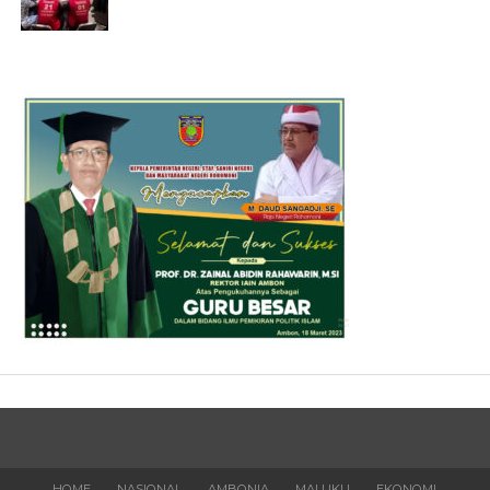
HOME
NASIONAL
AMBONIA
MALUKU
EKONOMI