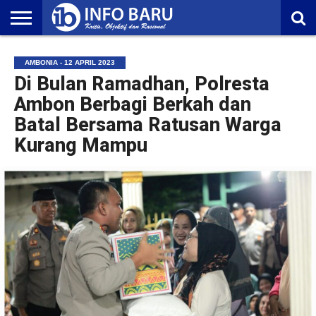
HOME
NASIONAL
AMBONIA
MALUKU
EKONOMI
POLITIK
OLAHRAGA
LIFESTYLE
REDAKSI
AMBONIA - 12 APRIL 2023
Di Bulan Ramadhan, Polresta
Ambon Berbagi Berkah dan
Batal Bersama Ratusan Warga
Kurang Mampu