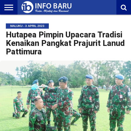
HOME
NASIONAL
AMBONIA
MALUKU
EKONOMI
POLITIK
OLAHRAGA
LIFESTYLE
REDAKSI
MALUKU - 3 APRIL 2023
Hutapea Pimpin Upacara Tradisi
Kenaikan Pangkat Prajurit Lanud
Pattimura