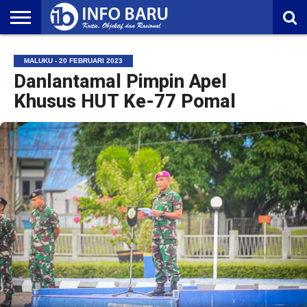
HOME
NASIONAL
AMBONIA
MALUKU
EKONOMI
POLITIK
OLAHRAGA
LIFESTYLE
REDAKSI
MALUKU - 20 FEBRUARI 2023
Danlantamal Pimpin Apel
Khusus HUT Ke-77 Pomal