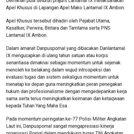
Demikian pula seluruh prajurit Lantamal IX melaksanakan
Apel Khusus di Lapangan Apel Mako Lantamal IX Ambon.
Apel Khusus tersebut dihadiri oleh Pejabat Utama,
Kasatker, Perwira, Bintara dan Tamtama serta PNS
Lantamal IX Ambon.
Dalam amanat Danpuspomal yang dibacakan Danlantamal
IX mengucapkan di ulang tahun satuan atau korps
senantiasa dimaknai sebagai momentum untuk sejenak
menoleh ke belakang dalam wujud introspeksi dan
evaluasi tugas dan sistem sekaligus momentum untuk
menatap ke depan guna meningkatkan peran penegakan
hukum dan profesionalisme dengan mengedepankan kerja
sama serta terus meningkatkan keimanan dan ketaqwaan
kepada Tuhan Yang Maha Esa.
Pada momentum peringatan ke-77 Polisi Militer Angkatan
Laut ini, Danpuspomal sangat mengapresiasi kinerja
organisasi Pomal dalam mendukung tugas TNI Angkatan