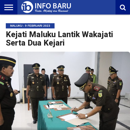
HOME
NASIONAL
AMBONIA
MALUKU
EKONOMI
POLITIK
OLAHRAGA
LIFESTYLE
REDAKSI
MALUKU - 9 FEBRUARI 2023
Kejati Maluku Lantik Wakajati
Serta Dua Kejari