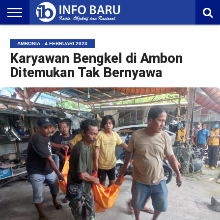
HOME
NASIONAL
AMBONIA
MALUKU
EKONOMI
POLITIK
OLAHRAGA
LIFESTYLE
REDAKSI
AMBONIA - 4 FEBRUARI 2023
Karyawan Bengkel di Ambon
Ditemukan Tak Bernyawa