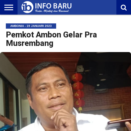
HOME
NASIONAL
AMBONIA
MALUKU
EKONOMI
POLITIK
OLAHRAGA
LIFESTYLE
REDAKSI
AMBONIA - 19 JANUARI 2023
Pemkot Ambon Gelar Pra
Musrembang