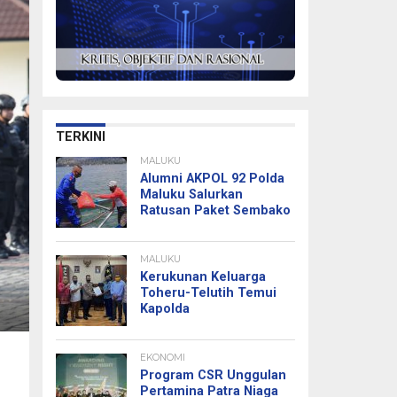
TERKINI
MALUKU
Alumni AKPOL 92 Polda
Maluku Salurkan
Ratusan Paket Sembako
MALUKU
Kerukunan Keluarga
Toheru-Telutih Temui
Kapolda
EKONOMI
Program CSR Unggulan
Pertamina Patra Niaga