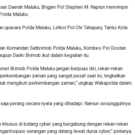
isian Daerah Maluku, Brigjen Pol Stephen M. Napiun memimpin
Polda Maluku.
n upacara Polda Maluku, Letkol Pol Chr Tahapary, Tantui Kota
 dan Komandan Satbrimob Polda Maluku, Kombes Pol Dostan
upun Danki Brimob ikut dalam kegiatan itu.
rsonel Brimob Polda Maluku jangan berpuas diri, rekan-rekan
perkembangan zaman yang sangat pesat saat ini, tingkatkan
untuk mengikuti perkembangan zaman,” ungkap Wakapolda dalam
saja perang secara nyata yang dihadapi. Namun sesungguhnya
an khusus di bidang cyber yang bergabung dengan rekan-rekan
gantisipasi serangan yang datang lewat dunia cyber,” pintanya.