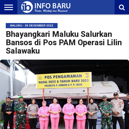
HOME
NASIONAL
AMBONIA
MALUKU
EKONOMI
POLITIK
OLAHRAGA
LIFESTYLE
REDAKSI
MALUKU - 28 DESEMBER 2022
Bhayangkari Maluku Salurkan
Bansos di Pos PAM Operasi Lilin
Salawaku