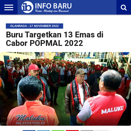
HOME
NASIONAL
AMBONIA
MALUKU
EKONOMI
POLITIK
OLAHRAGA
LIFESTYLE
REDAKSI
OLAHRAGA - 17 NOVEMBER 2022
Buru Targetkan 13 Emas di
Cabor POPMAL 2022