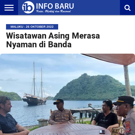
HOME
NASIONAL
AMBONIA
MALUKU
EKONOMI
POLITIK
OLAHRAGA
LIFESTYLE
REDAKSI
MALUKU - 26 OKTOBER 2022
Wisatawan Asing Merasa
Nyaman di Banda