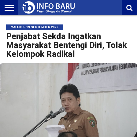
HOME
NASIONAL
AMBONIA
MALUKU
EKONOMI
POLITIK
OLAHRAGA
LIFESTYLE
REDAKSI
MALUKU - 19 SEPTEMBER 2022
Penjabat Sekda Ingatkan
Masyarakat Bentengi Diri, Tolak
Kelompok Radikal