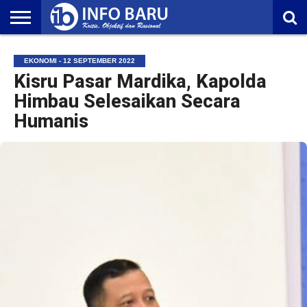
HOME
NASIONAL
AMBONIA
MALUKU
EKONOMI
POLITIK
OLAHRAGA
LIFESTYLE
REDAKSI
EKONOMI - 12 SEPTEMBER 2022
Kisru Pasar Mardika, Kapolda
Himbau Selesaikan Secara
Humanis