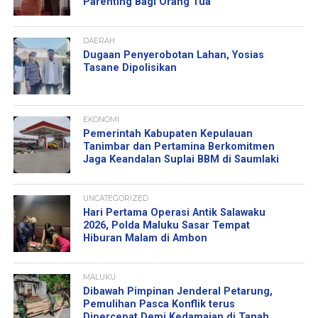
Parenting Bagi Orang Tua
DAERAH
Dugaan Penyerobotan Lahan, Yosias
Tasane Dipolisikan
EKONOMI
Pemerintah Kabupaten Kepulauan
Tanimbar dan Pertamina Berkomitmen
Jaga Keandalan Suplai BBM di Saumlaki
UNCATEGORIZED
Hari Pertama Operasi Antik Salawaku
2026, Polda Maluku Sasar Tempat
Hiburan Malam di Ambon
MALUKU
Dibawah Pimpinan Jenderal Petarung,
Pemulihan Pasca Konflik terus
Dipercepat Demi Kedamaian di Tanah