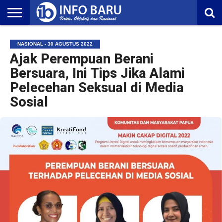
HOME
NASIONAL
AMBONIA
MALUKU
EKONOMI
POLITIK
OLAHRAGA
LIFESTYLE
REDAKSI
NASIONAL - 30 AGUSTUS 2022
Ajak Perempuan Berani
Bersuara, Ini Tips Jika Alami
Pelecehan Seksual di Media
Sosial