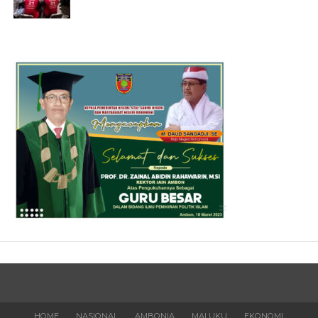
HOME
NASIONAL
AMBONIA
MALUKU
EKONOMI