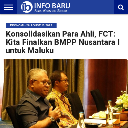
HOME
NASIONAL
AMBONIA
MALUKU
EKONOMI
POLITIK
OLAHRAGA
LIFESTYLE
REDAKSI
EKONOMI - 26 AGUSTUS 2022
Konsolidasikan Para Ahli, FCT:
Kita Finalkan BMPP Nusantara I
untuk Maluku