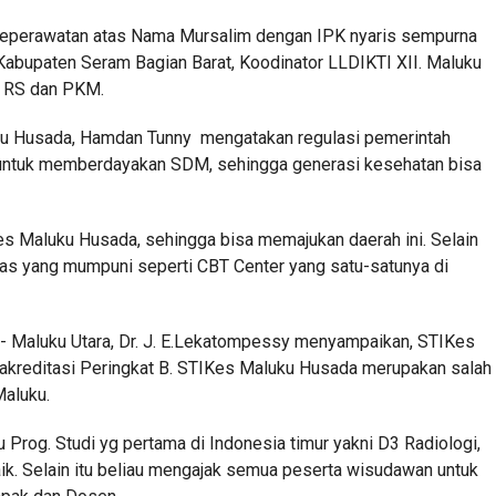
Keperawatan atas Nama Mursalim dengan IPK nyaris sempurna
2 Kabupaten Seram Bagian Barat, Koodinator LLDIKTI XII. Maluku
a RS dan PKM.
 Husada, Hamdan Tunny mengatakan regulasi pemerintah
uk memberdayakan SDM, sehingga generasi kesehatan bisa
es Maluku Husada, sehingga bisa memajukan daerah ini. Selain
as yang mumpuni seperti CBT Center yang satu-satunya di
ku- Maluku Utara, Dr. J. E.Lekatompessy menyampaikan, STIKes
akreditasi Peringkat B. STIKes Maluku Husada merupakan salah
Maluku.
u Prog. Studi yg pertama di Indonesia timur yakni D3 Radiologi,
ik. Selain itu beliau mengajak semua peserta wisudawan untuk