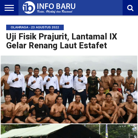
HOME
NASIONAL
AMBONIA
MALUKU
EKONOMI
POLITIK
OLAHRAGA
LIFESTYLE
REDAKSI
OLAHRAGA - 23 AGUSTUS 2022
Uji Fisik Prajurit, Lantamal IX
Gelar Renang Laut Estafet