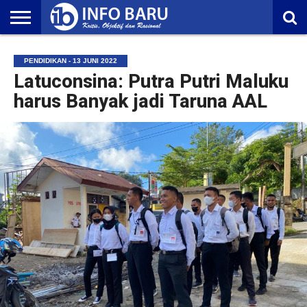
HOME
NASIONAL
AMBONIA
MALUKU
EKONOMI
POLITIK
OLAHRAGA
LIFESTYLE
REDAKSI
PENDIDIKAN - 13 JUNI 2022
Latuconsina: Putra Putri Maluku
harus Banyak jadi Taruna AAL