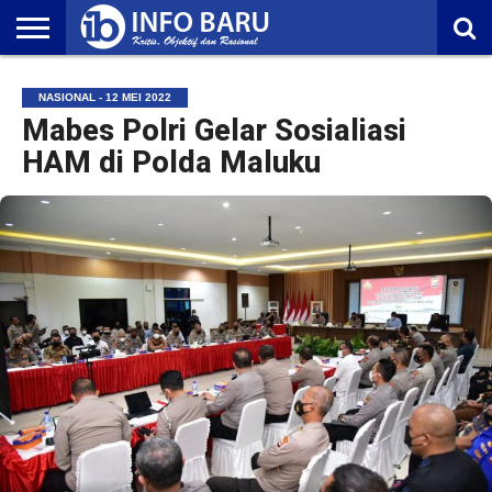
HOME
NASIONAL
AMBONIA
MALUKU
EKONOMI
POLITIK
OLAHRAGA
LIFESTYLE
REDAKSI
NASIONAL - 12 MEI 2022
Mabes Polri Gelar Sosialiasi
HAM di Polda Maluku