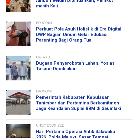
Ambon Belum Dipindahkan, Pemkot
masih Kaji
EDITORIAL
Perkuat Pola Asuh Holistik di Era Digital,
DWP Bagian Umum Gelar Edukasi
Parenting Bagi Orang Tua
DAERAH
Dugaan Penyerobotan Lahan, Yosias
Tasane Dipolisikan
EKONOMI
Pemerintah Kabupaten Kepulauan
Tanimbar dan Pertamina Berkomitmen
Jaga Keandalan Suplai BBM di Saumlaki
UNCATEGORIZED
Hari Pertama Operasi Antik Salawaku
2026, Polda Maluku Sasar Tempat