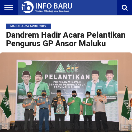
HOME
NASIONAL
AMBONIA
MALUKU
EKONOMI
POLITIK
OLAHRAGA
LIFESTYLE
REDAKSI
MALUKU - 24 APRIL 2022
Dandrem Hadir Acara Pelantikan
Pengurus GP Ansor Maluku