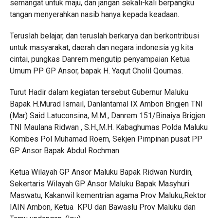
semangat untuk maju, dan jangan sekali-kali berpangku
tangan menyerahkan nasib hanya kepada keadaan.
Teruslah belajar, dan teruslah berkarya dan berkontribusi
untuk masyarakat, daerah dan negara indonesia yg kita
cintai, pungkas Danrem mengutip penyampaian Ketua
Umum PP GP Ansor, bapak H. Yaqut Cholil Qoumas.
Turut Hadir dalam kegiatan tersebut Gubernur Maluku
Bapak H.Murad Ismail, Danlantamal IX Ambon Brigjen TNI
(Mar) Said Latuconsina, M.M., Danrem 151/Binaiya Brigjen
TNI Maulana Ridwan , S.H.,M.H. Kabaghumas Polda Maluku
Kombes Pol Muhamad Roem, Sekjen Pimpinan pusat PP
GP Ansor Bapak Abdul Rochman.
Ketua Wilayah GP Ansor Maluku Bapak Ridwan Nurdin,
Sekertaris Wilayah GP Ansor Maluku Bapak Masyhuri
Maswatu, Kakanwil kementrian agama Prov Maluku,Rektor
IAIN Ambon, Ketua KPU dan Bawaslu Prov Maluku dan