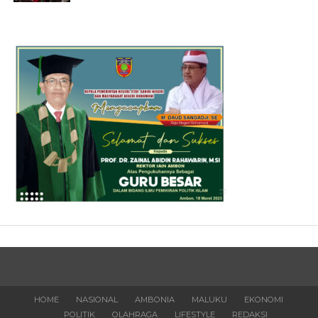
HOME
NASIONAL
AMBONIA
MALUKU
EKONOMI
POLITIK
OLAHRAGA
LIFESTYLE
REDAKSI