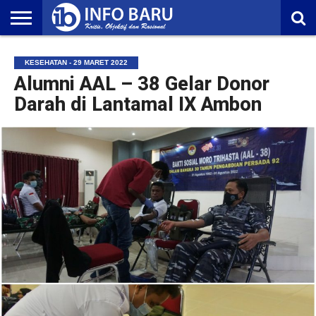
HOME
NASIONAL
AMBONIA
MALUKU
EKONOMI
POLITIK
OLAHRAGA
LIFESTYLE
REDAKSI
KESEHATAN - 29 MARET 2022
Alumni AAL – 38 Gelar Donor
Darah di Lantamal IX Ambon