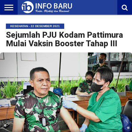
HOME
NASIONAL
AMBONIA
MALUKU
EKONOMI
POLITIK
OLAHRAGA
LIFESTYLE
REDAKSI
KESEHATAN - 22 DESEMBER 2021
Sejumlah PJU Kodam Pattimura
Mulai Vaksin Booster Tahap III