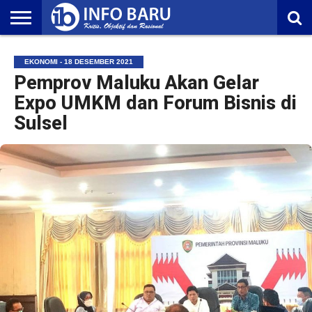
HOME
NASIONAL
AMBONIA
MALUKU
EKONOMI
POLITIK
OLAHRAGA
LIFESTYLE
REDAKSI
EKONOMI - 18 DESEMBER 2021
Pemprov Maluku Akan Gelar
Expo UMKM dan Forum Bisnis di
Sulsel