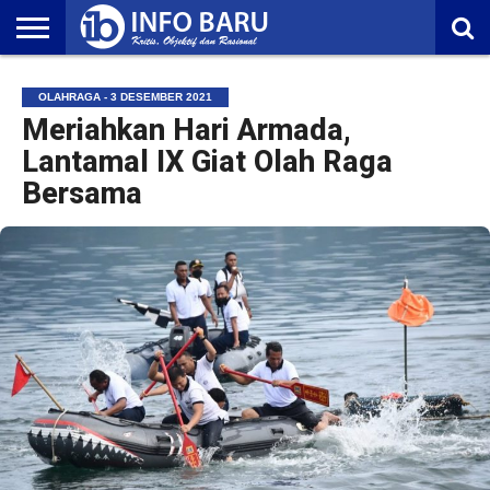
HOME
NASIONAL
AMBONIA
MALUKU
EKONOMI
POLITIK
OLAHRAGA
LIFESTYLE
REDAKSI
OLAHRAGA - 3 DESEMBER 2021
Meriahkan Hari Armada,
Lantamal IX Giat Olah Raga
Bersama