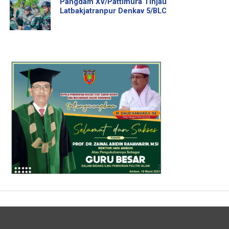
Pangdam XV/Pattimura Tinjau
Latbakjatranpur Denkav 5/BLC