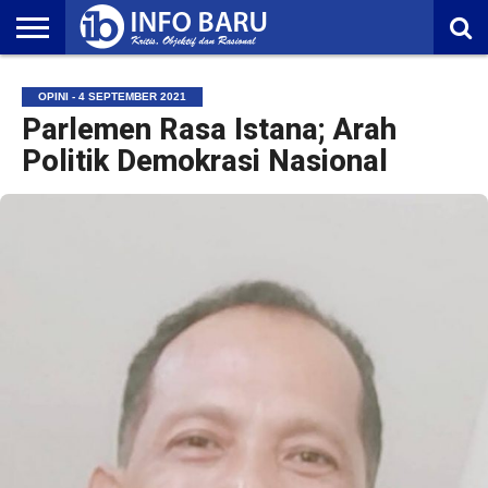
HOME
NASIONAL
AMBONIA
MALUKU
EKONOMI
POLITIK
OLAHRAGA
LIFESTYLE
REDAKSI
OPINI - 4 SEPTEMBER 2021
Parlemen Rasa Istana; Arah
Politik Demokrasi Nasional