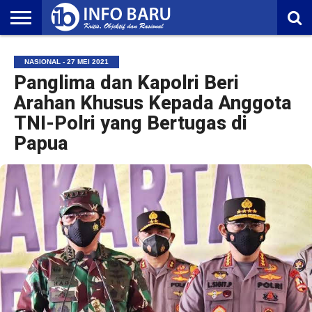
HOME
NASIONAL
AMBONIA
MALUKU
EKONOMI
POLITIK
OLAHRAGA
LIFESTYLE
REDAKSI
NASIONAL - 27 MEI 2021
Panglima dan Kapolri Beri
Arahan Khusus Kepada Anggota
TNI-Polri yang Bertugas di
Papua