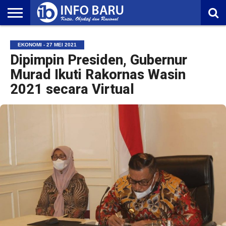
HOME
NASIONAL
AMBONIA
MALUKU
EKONOMI
POLITIK
OLAHRAGA
LIFESTYLE
REDAKSI
EKONOMI - 27 MEI 2021
Dipimpin Presiden, Gubernur
Murad Ikuti Rakornas Wasin
2021 secara Virtual