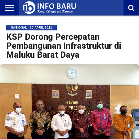
HOME
NASIONAL
AMBONIA
MALUKU
EKONOMI
POLITIK
OLAHRAGA
LIFESTYLE
REDAKSI
NASIONAL - 20 APRIL 2021
KSP Dorong Percepatan
Pembangunan Infrastruktur di
Maluku Barat Daya