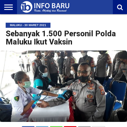
HOME
NASIONAL
AMBONIA
MALUKU
EKONOMI
POLITIK
OLAHRAGA
LIFESTYLE
REDAKSI
MALUKU - 30 MARET 2021
Sebanyak 1.500 Personil Polda
Maluku Ikut Vaksin