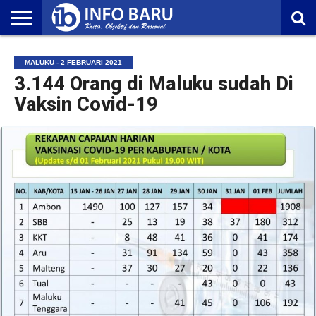
HOME
NASIONAL
AMBONIA
MALUKU
EKONOMI
POLITIK
OLAHRAGA
LIFESTYLE
REDAKSI
MALUKU - 2 FEBRUARI 2021
3.144 Orang di Maluku sudah Di
Vaksin Covid-19