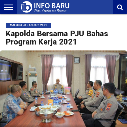
HOME
NASIONAL
AMBONIA
MALUKU
EKONOMI
POLITIK
OLAHRAGA
LIFESTYLE
REDAKSI
MALUKU - 8 JANUARI 2021
Kapolda Bersama PJU Bahas
Program Kerja 2021