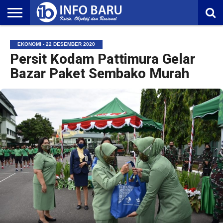
HOME
NASIONAL
AMBONIA
MALUKU
EKONOMI
POLITIK
OLAHRAGA
LIFESTYLE
REDAKSI
EKONOMI - 22 DESEMBER 2020
Persit Kodam Pattimura Gelar
Bazar Paket Sembako Murah