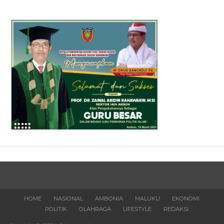
HOME
NASIONAL
AMBONIA
MALUKU
EKONOMI
POLITIK
OLAHRAGA
LIFESTYLE
REDAKSI