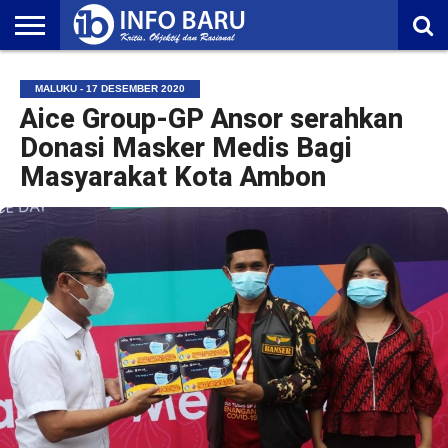
HOME
NASIONAL
AMBONIA
MALUKU
EKONOMI
POLITIK
OLAHRAGA
LIFESTYLE
REDAKSI
MALUKU - 17 DESEMBER 2020
Aice Group-GP Ansor serahkan
Donasi Masker Medis Bagi
Masyarakat Kota Ambon