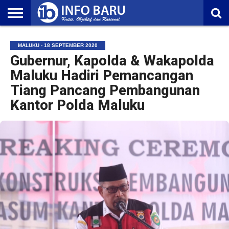
HOME
NASIONAL
AMBONIA
MALUKU
EKONOMI
POLITIK
OLAHRAGA
LIFESTYLE
REDAKSI
MALUKU - 18 SEPTEMBER 2020
Gubernur, Kapolda & Wakapolda
Maluku Hadiri Pemancangan
Tiang Pancang Pembangunan
Kantor Polda Maluku