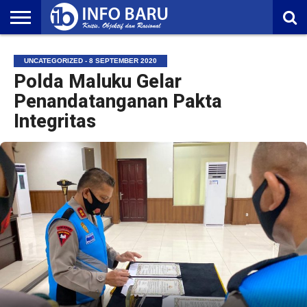
HOME
NASIONAL
AMBONIA
MALUKU
EKONOMI
POLITIK
OLAHRAGA
LIFESTYLE
REDAKSI
UNCATEGORIZED - 8 SEPTEMBER 2020
Polda Maluku Gelar
Penandatanganan Pakta
Integritas