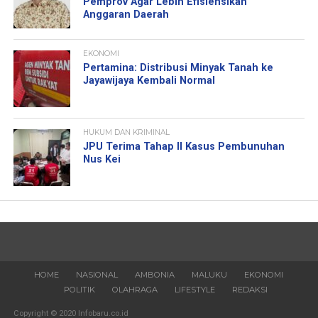
Pemprov Agar Lebih Efisiensikan
Anggaran Daerah
EKONOMI
Pertamina: Distribusi Minyak Tanah ke
Jayawijaya Kembali Normal
HUKUM DAN KRIMINAL
JPU Terima Tahap II Kasus Pembunuhan
Nus Kei
HOME
NASIONAL
AMBONIA
MALUKU
EKONOMI
POLITIK
OLAHRAGA
LIFESTYLE
REDAKSI
Copyright © 2020 Infobaru.co.id