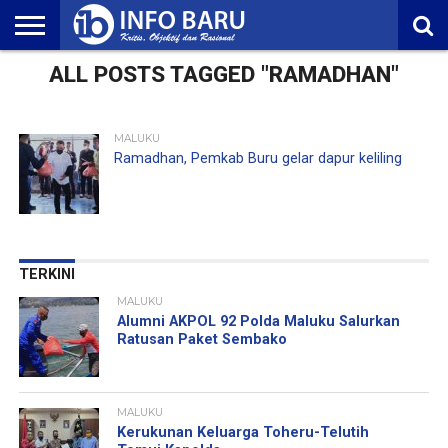
ALL POSTS TAGGED "RAMADHAN"
HOME
NASIONAL
AMBONIA
MALUKU
EKONOMI
POLITIK
OLAHRAGA
LIFESTYLE
REDAKSI
MALUKU
Ramadhan, Pemkab Buru gelar dapur keliling
TERKINI
MALUKU
Alumni AKPOL 92 Polda Maluku Salurkan
Ratusan Paket Sembako
MALUKU
Kerukunan Keluarga Toheru-Telutih